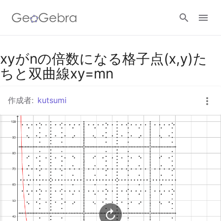
Googleクラスルーム
xyがnの倍数になる格子点(x,y)た
ちと双曲線xy=mn
GeoGebra Classroom
作成者:
kutsumi
ログイン