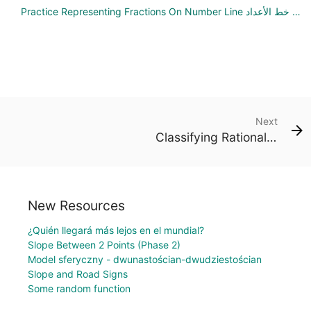
Practice Representing Fractions On Number Line تمارين على تمثيل الكسور على خط الأعداد
Next
Classifying Rational Numbers تصنيف الأعداد النسبية
New Resources
¿Quién llegará más lejos en el mundial?
Slope Between 2 Points (Phase 2)
Model sferyczny - dwunastościan-dwudziestościan
Slope and Road Signs
Some random function