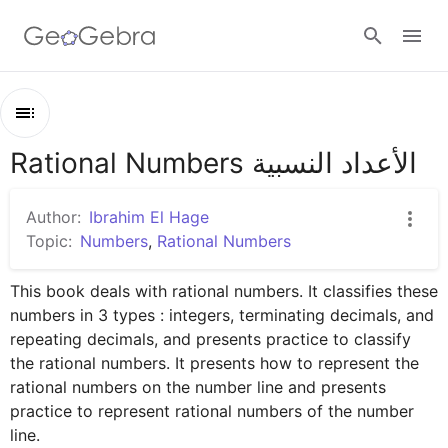
Google Classroom
Rational Numbers الأعداد النسبية
Outline
GeoGebra Classroom
Rational Numbers الأعداد النسبية
Author:
Ibrahim El Hage
Rational Numbers الأعداد النسبية
Topic:
Numbers
,
Rational Numbers
Sign in
Representing Rational Numbers On Numbe
This book deals with rational numbers. It classifies these 
numbers in 3 types : integers, terminating decimals, and 
repeating decimals, and presents practice to classify 
the rational numbers. It presents how to represent the 
rational numbers on the number line and presents 
practice to represent rational numbers of the number 
line.
