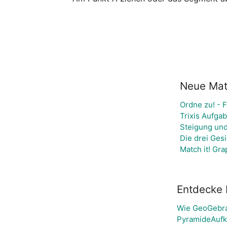
Neue Mate
Ordne zu! - 
Trixis Aufga
Steigung und
Die drei Ges
Match it! Gr
Entdecke 
Wie GeoGebra
PyramideAufk