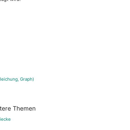
gleichung, Graph)
itere Themen
iecke