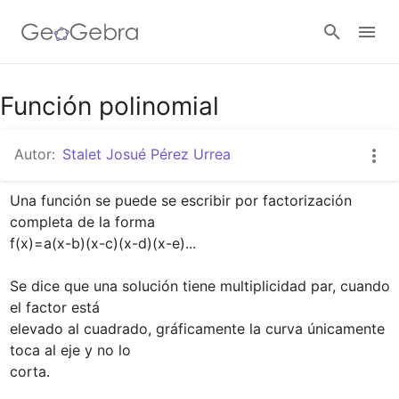
Google Classroom
Función polinomial
Autor:
Stalet Josué Pérez Urrea
GeoGebra Classroom
Una función se puede se escribir por factorización 
completa de la forma

Abrir sesión
f(x)=a(x-b)(x-c)(x-d)(x-e)...

Se dice que una solución tiene multiplicidad par, cuando 
el factor está

elevado al cuadrado, gráficamente la curva únicamente 
toca al eje y no lo 

corta.
