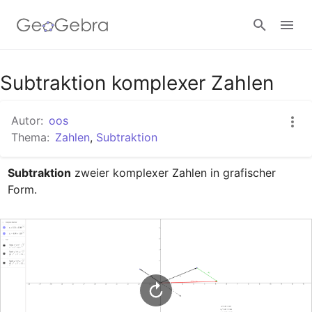
Google Classroom
Subtraktion komplexer Zahlen
Autor:
oos
GeoGebra Classroom
Thema:
Zahlen
,
Subtraktion
Subtraktion
 zweier komplexer Zahlen in grafischer 
Anmelden
Form.