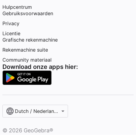
Hulpcentrum
Gebruiksvoorwaarden
Privacy
Licentie
Grafische rekenmachine
Rekenmachine suite
Community materiaal
Download onze apps hier:
Dutch / Nederlands‎ (België)‎
©
2026
GeoGebra®