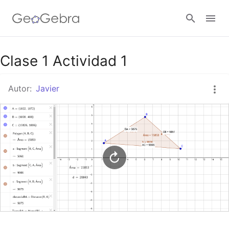
Google Classroom
Clase 1 Actividad 1
Autor:
Javier
GeoGebra Classroom
Abrir sesión