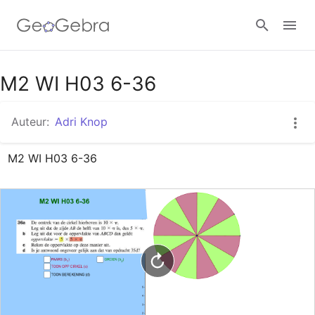
Google Classroom
M2 WI H03 6-36
Auteur:
Adri Knop
GeoGebra Klaslokaal
M2 WI H03 6-36
Aanmelden