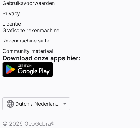
Gebruiksvoorwaarden
Privacy
Licentie
Grafische rekenmachine
Rekenmachine suite
Community materiaal
Download onze apps hier:
Dutch / Nederlands‎ (België)‎
©
2026
GeoGebra®