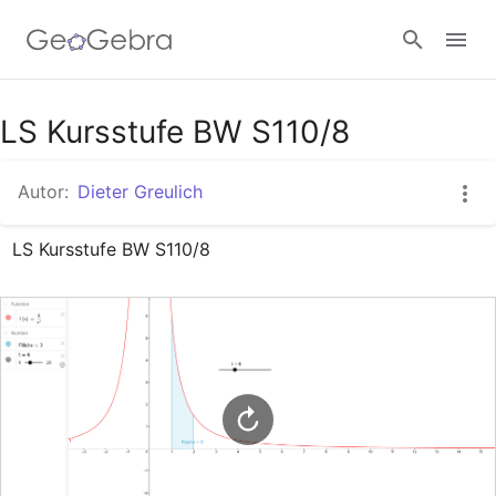
Google Classroom
LS Kursstufe BW S110/8
Autor:
Dieter Greulich
GeoGebra Classroom
LS Kursstufe BW S110/8
Anmelden