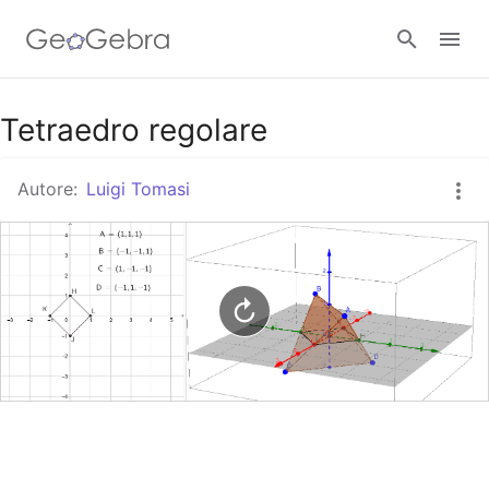
Google Classroom
Tetraedro regolare
Autore:
Luigi Tomasi
GeoGebra Classroom
Accedi