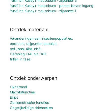
Yusif ibn Kuseyir mausoleum - zijpaneel 3
Yusif ibn Kuseyir mausoleum - paneel boven ingang
Yusif ibn Kuseyir mausoleum - zijpaneel 1
Ontdek materiaal
Veranderingen aan insectenpopulaties.
opdracht snijpunten bepalen
oef_1anal_4int_inh2
Oefening 114, blz. 187
trillen in fase
Ontdek onderwerpen
Hyperbool
Machtsfuncties
Ellips
Goniometrische functies
Ongelijkzijdige driehoeken