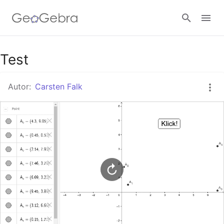
Google Classroom
Test
Autor:
Carsten Falk
GeoGebra Classroom
Anmelden