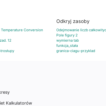
Odkryj zasoby
 / Temperature Conversion
Odejmowanie liczb całkowity
Pole figury 2
zad. 12
wymierna tab
funkcja_stała
strosłupy
granica-ciagu-przyklad
resy
iet Kalkulatorów