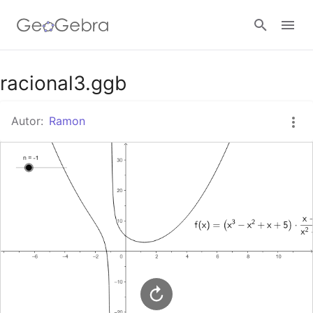
Google Classroom
racional3.ggb
Autor:
Ramon
Aula GeoGebra
Valideu-vos