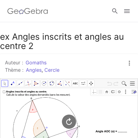
Google Classroom
ex Angles inscrits et angles au
centre 2
Classe GeoGebra
Auteur :
Gomaths
Thème :
Angles
,
Cercle
Se connecter