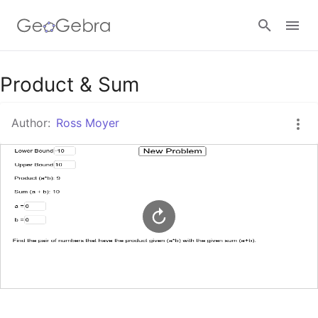
Google Classroom
Product & Sum
Author:
Ross Moyer
GeoGebra Classroom
Sign in