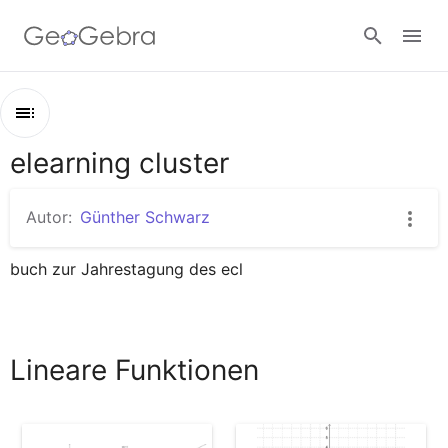
Google Classroom
elearning cluster
Kapitel
GeoGebra Classroom
elearning cluster
Autor:
Günther Schwarz
Lineare Funktionen
Anmelden
buch zur Jahrestagung des ecl
Lineare Funktionen