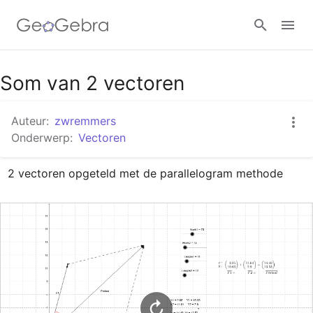
Google Classroom
Som van 2 vectoren
Auteur:
zwremmers
GeoGebra Klaslokaal
Onderwerp:
Vectoren
2 vectoren opgeteld met de parallelogram methode
Aanmelden