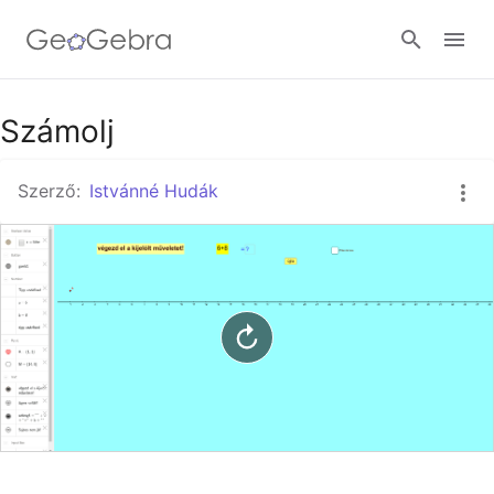
Google Classroom
Számolj
Szerző:
Istvánné Hudák
GeoGebra Classroom
Bejelentkezés