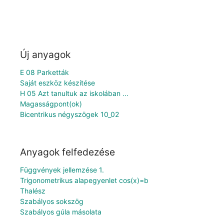
Új anyagok
E 08 Parketták
Saját eszköz készítése
H 05 Azt tanultuk az iskolában ...
Magasságpont(ok)
Bicentrikus négyszögek 10_02
Anyagok felfedezése
Függvények jellemzése 1.
Trigonometrikus alapegyenlet cos(x)=b
Thalész
Szabályos sokszög
Szabályos gúla másolata