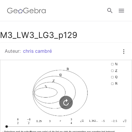
Google Classroom
M3_LW3_LG3_p129
Auteur:
chris cambré
GeoGebra Klaslokaal
Aanmelden