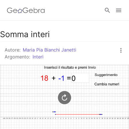
Google Classroom
Somma interi
Autore:
Maria Pia Bianchi Janetti
GeoGebra Classroom
Argomento:
Interi
Accedi