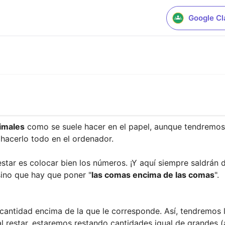
Google C
imales
 como se suele hacer en el papel, aunque tendremos
hacerlo todo en el ordenador.

tar es colocar bien los números. ¡Y aquí siempre saldrán d
sino que hay que poner "
las comas encima de las comas
".

antidad encima de la que le corresponde. Así, tendremos la
al restar, estaremos restando cantidades igual de grandes (