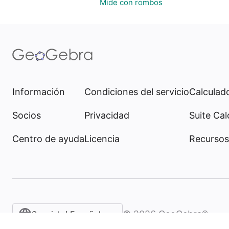
Mide con rombos
Información
Condiciones del servicio
Calculado
Socios
Privacidad
Suite Cal
Centro de ayuda
Licencia
Recursos
©
2026
GeoGebra®
Spanish / Español (internacional)