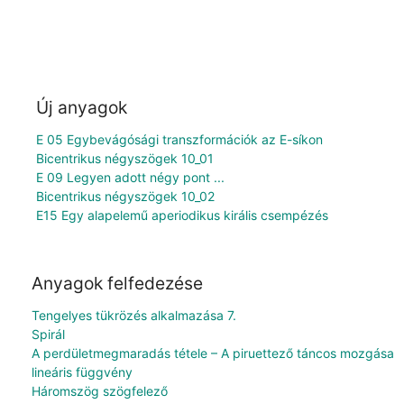
Új anyagok
E 05 Egybevágósági transzformációk az E-síkon
Bicentrikus négyszögek 10_01
E 09 Legyen adott négy pont ...
Bicentrikus négyszögek 10_02
E15 Egy alapelemű aperiodikus királis csempézés
Anyagok felfedezése
Tengelyes tükrözés alkalmazása 7.
Spirál
A perdületmegmaradás tétele – A piruettező táncos mozgása
lineáris függvény
Háromszög szögfelező