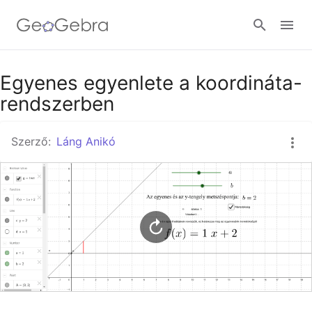
Google Classroom
Egyenes egyenlete a koordináta-
rendszerben
GeoGebra Classroom
Szerző:
Láng Anikó
Bejelentkezés