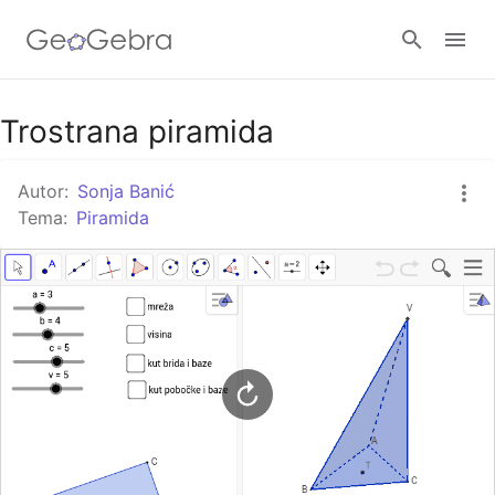
Google Classroom
Trostrana piramida
Autor:
Sonja Banić
GeoGebra Razred
Tema:
Piramida
Prijavi se