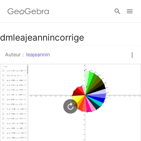
Google Classroom
dmleajeannincorrige
Auteur :
leajeannin
Classe GeoGebra
Se connecter