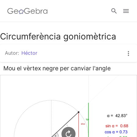
Google Classroom
Circumferència goniomètrica
Autor:
Héctor
GeoGebra Classroom
Mou el vèrtex negre per canviar l'angle
Abrir sesión