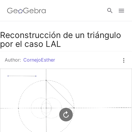
Google Classroom
Reconstrucción de un triángulo
por el caso LAL
GeoGebra Classroom
Author:
CornejoEsther
Sign in