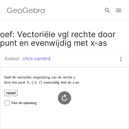
Google Classroom
oef: Vectoriële vgl rechte door
punt en evenwijdig met x-as
GeoGebra Klaslokaal
Auteur:
chris cambré
Aanmelden