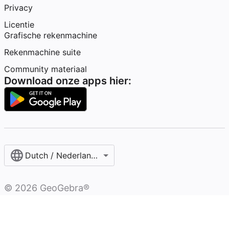
Privacy
Licentie
Grafische rekenmachine
Rekenmachine suite
Community materiaal
Download onze apps hier:
Dutch / Nederlands‎ (België)‎
©
2026
GeoGebra®