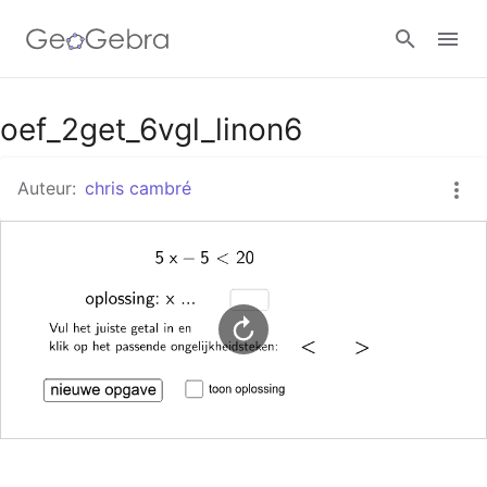
Google Classroom
oef_2get_6vgl_linon6
Auteur:
chris cambré
GeoGebra Klaslokaal
Aanmelden