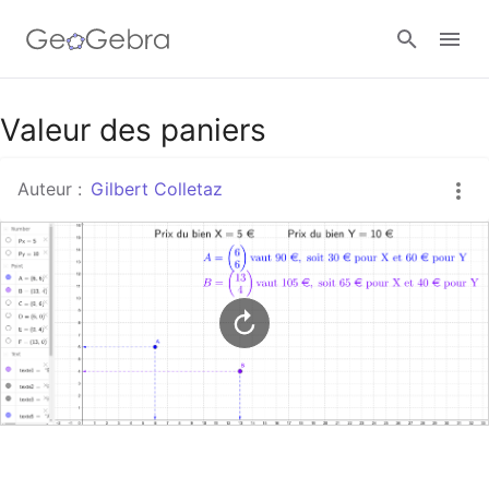
Google Classroom
Valeur des paniers
Auteur :
Gilbert Colletaz
Classe GeoGebra
Se connecter