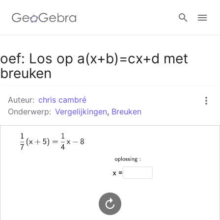
Google Classroom
oef: Los op a(x+b)=cx+d met
breuken
GeoGebra Klaslokaal
Auteur:
chris cambré
Onderwerp:
Vergelijkingen
,
Breuken
Aanmelden