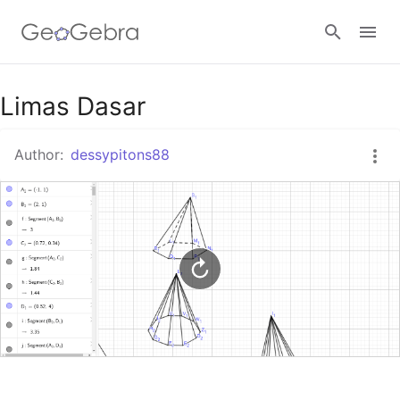
Google Classroom
Limas Dasar
Author:
dessypitons88
GeoGebra Classroom
Sign in