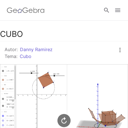
Google Classroom
CUBO
Autor:
Danny Ramirez
GeoGebra Classroom
Tema:
Cubo
Abrir sesión