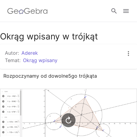
Google Classroom
Okrąg wpisany w trójkąt
Autor:
Aderek
GeoGebra Classroom
Temat:
Okrąg wpisany
Rozpoczynamy od dowolne5go trójkąta
Zaloguj się