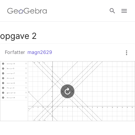
Google Classroom
opgave 2
Forfatter
magn2629
GeoGebra Classroom
Log ind