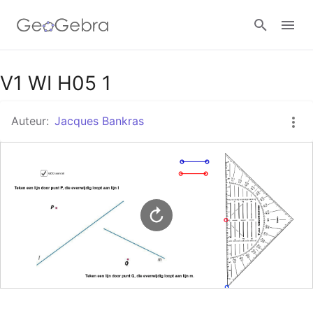
Google Classroom
V1 WI H05 1
Auteur:
Jacques Bankras
GeoGebra Klaslokaal
Aanmelden