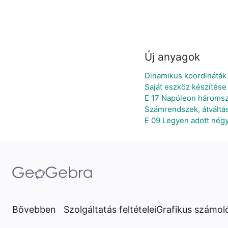
Új anyagok
Dinamikus koordináták
Saját eszköz készítése
E 17 Napóleon hároms
Számrendszek, átváltá
E 09 Legyen adott négy 
Bővebben
Szolgáltatás feltételei
Grafikus számol