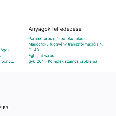
Anyagok felfedezése
Paraméteres másodfokú feladat
Másodfokú függvény transzformációja 4.
zögek
C.1431
s
Éghajlat város
pont ...
gyk_264 - Komplex számos probléma
ógép