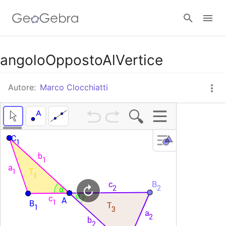
Google Classroom
angoloOppostoAlVertice
Autore:
Marco Clocchiatti
GeoGebra Classroom
Accedi