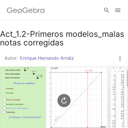
Google Classroom
Act_1.2-Primeros modelos_malas
notas corregidas
GeoGebra Classroom
Autor:
Enrique Hernando Arnáiz
Abrir sesión