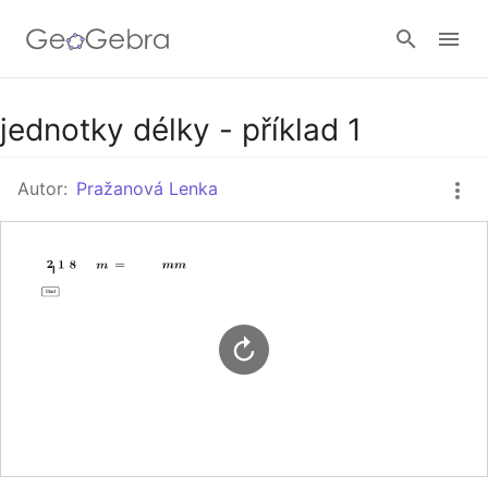
Google Classroom
jednotky délky - příklad 1
Autor:
Pražanová Lenka
GeoGebra Třída
Přihlásit