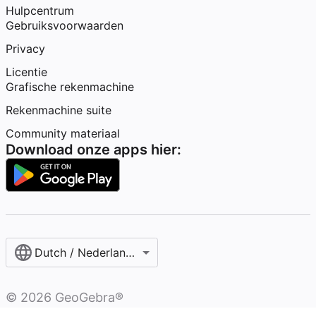
Hulpcentrum
Gebruiksvoorwaarden
Privacy
Licentie
Grafische rekenmachine
Rekenmachine suite
Community materiaal
Download onze apps hier:
Dutch / Nederlands‎ (België)‎
©
2026
GeoGebra®