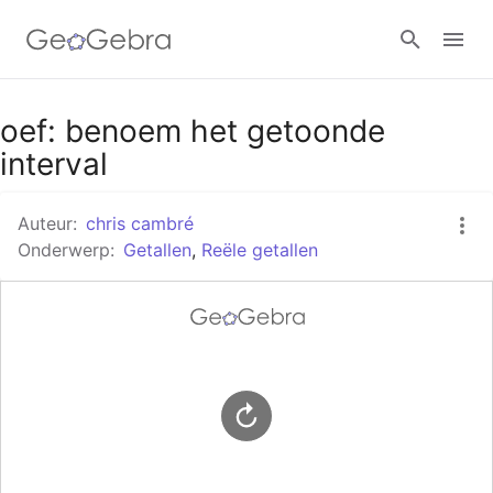
Google Classroom
oef: benoem het getoonde
interval
GeoGebra Klaslokaal
Auteur:
chris cambré
Onderwerp:
Getallen
,
Reële getallen
Aanmelden