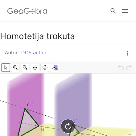
Google Classroom
Homotetija trokuta
Autor:
DOS autori
GeoGebra Razred
Prijavi se