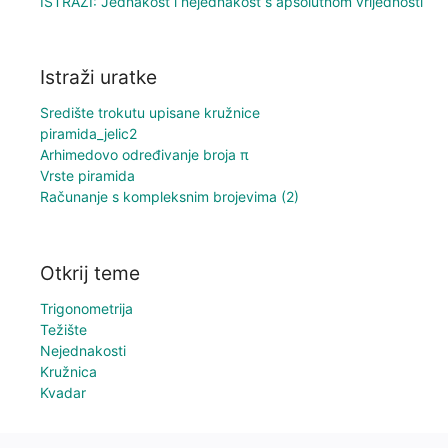
ISTRAŽI: Jednakost i nejednakost s apsolutnom vrijednosti
Istraži uratke
Središte trokutu upisane kružnice
piramida_jelic2
Arhimedovo određivanje broja π
Vrste piramida
Računanje s kompleksnim brojevima (2)
Otkrij teme
Trigonometrija
Težište
Nejednakosti
Kružnica
Kvadar