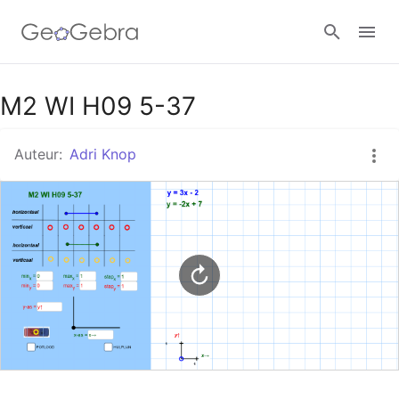
Google Classroom
M2 WI H09 5-37
Auteur:
Adri Knop
GeoGebra Klaslokaal
Aanmelden