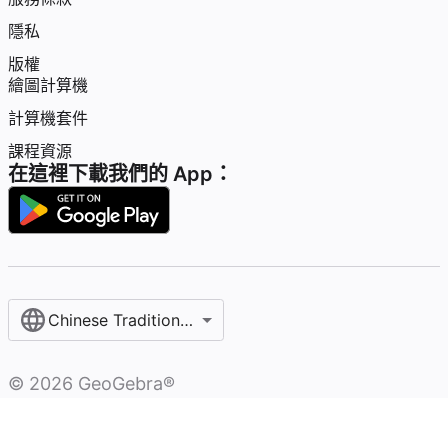
隱私
版權
繪圖計算機
計算機套件
課程資源
在這裡下載我們的 App：
Chinese Traditional / 繁體中文
©
2026
GeoGebra®