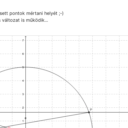
ett pontok mértani helyét ;-)

s változat is működik...