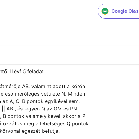
Google Cla
ő 11.évf 5.feladat

tmérője AB, valamint adott a körön

 eső merőleges vetülete N. Minden

az A, O, B pontok egyikével sem,

 || AB , és legyen Q az OM és PN

 B pontok valamelyikével, akkor a P

ározzátok meg a lehetséges Q pontok

körvonal egészét befutja!
