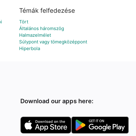
Témák felfedezése
i
Tört
Általános háromszög
Halmazelmélet
Súlypont vagy tömegközéppont
Hiperbola
Download our apps here: