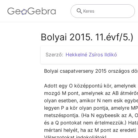
Keres
Bolyai 2015. 11.évf/5.)
Szerző:
Hekkelné Zsíros Ildikó
Bolyai csapatverseny 2015 országos dönt
Adott egy O középpontú kör, amelynek á
mozgó M pont, amelynek az AB átmérőre
olyan esetben, amikor N nem esik egybe 
legyen P a kör olyan pontja, amelyre MP
metszéspontja. (Ha N egybeesik az A, O,
és a Q pontokat nem értelmezzük.) Hat
mértani helyét, ha az M pont az eredeti 
Válaszotokat indokoljátok!
