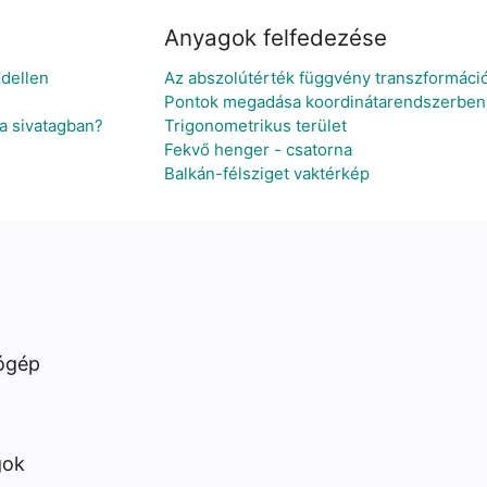
Anyagok felfedezése
dellen
Az abszolútérték függvény transzformáció
Pontok megadása koordinátarendszerben
a sivatagban?
Trigonometrikus terület
Fekvő henger - csatorna
Balkán-félsziget vaktérkép
ógép
gok