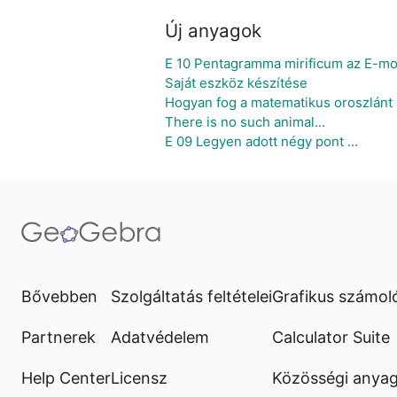
Új anyagok
E 10 Pentagramma mirificum az E-mo
Saját eszköz készítése
Hogyan fog a matematikus oroszlánt 
There is no such animal...
E 09 Legyen adott négy pont ...
Bővebben
Szolgáltatás feltételei
Grafikus számol
Partnerek
Adatvédelem
Calculator Suite
Help Center
Licensz
Közösségi anya