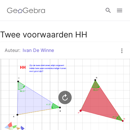
Google Classroom
Twee voorwaarden HH
Auteur:
Ivan De Winne
GeoGebra Klaslokaal
Aanmelden