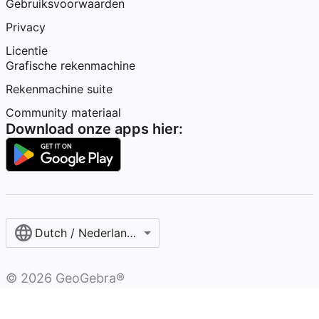
Gebruiksvoorwaarden
Privacy
Licentie
Grafische rekenmachine
Rekenmachine suite
Community materiaal
Download onze apps hier:
Dutch / Nederlands‎ (België)‎
©
2026
GeoGebra®