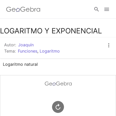
Google Classroom
LOGARITMO Y EXPONENCIAL
Autor:
Joaquín
GeoGebra Classroom
Tema:
Funciones
,
Logaritmo
Logaritmo natural
Abrir sesión