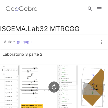
Google Classroom
ISGEMA.Lab32 MTRCGG
Autor:
guigugui
GeoGebra Classroom
Laboratorio 3 parte 2
Abrir sesión