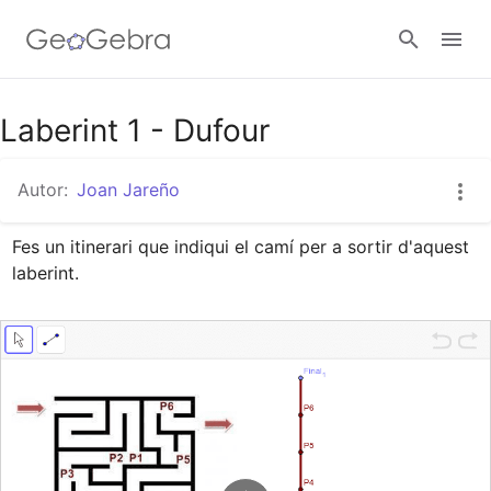
Google Classroom
Laberint 1 - Dufour
Autor:
Joan Jareño
Aula GeoGebra
Fes un itinerari que indiqui el camí per a sortir d'aquest 
laberint.
Valideu-vos