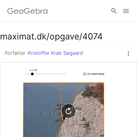
Google Classroom
maximat.dk/opgave/4074
Forfatter
Kristoffer Krab Søgaard
GeoGebra Classroom
Log ind