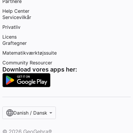
Partnere
Help Center
Servicevilkår
Privatliv
Licens
Graftegner
Matematikværktøjssuite
Community Resourcer
Download vores apps her:
Danish / Dansk‎
©
2026
GeoGebra®